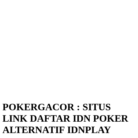
POKERGACOR : SITUS
LINK DAFTAR IDN POKER
ALTERNATIF IDNPLAY