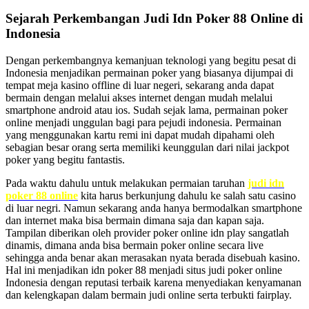
Sejarah Perkembangan Judi Idn Poker 88 Online di
Indonesia
Dengan perkembangnya kemanjuan teknologi yang begitu pesat di
Indonesia menjadikan permainan poker yang biasanya dijumpai di
tempat meja kasino offline di luar negeri, sekarang anda dapat
bermain dengan melalui akses internet dengan mudah melalui
smartphone android atau ios. Sudah sejak lama, permainan poker
online menjadi unggulan bagi para pejudi indonesia. Permainan
yang menggunakan kartu remi ini dapat mudah dipahami oleh
sebagian besar orang serta memiliki keunggulan dari nilai jackpot
poker yang begitu fantastis.
Pada waktu dahulu untuk melakukan permaian taruhan
judi idn
poker 88 online
kita harus berkunjung dahulu ke salah satu casino
di luar negri. Namun sekarang anda hanya bermodalkan smartphone
dan internet maka bisa bermain dimana saja dan kapan saja.
Tampilan diberikan oleh provider poker online idn play sangatlah
dinamis, dimana anda bisa bermain poker online secara live
sehingga anda benar akan merasakan nyata berada disebuah kasino.
Hal ini menjadikan idn poker 88 menjadi situs judi poker online
Indonesia dengan reputasi terbaik karena menyediakan kenyamanan
dan kelengkapan dalam bermain judi online serta terbukti fairplay.