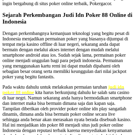
ingin bergabung di situs poker online terbaik, Pokergacor.
Sejarah Perkembangan Judi Idn Poker 88 Online di
Indonesia
Dengan perkembangnya kemanjuan teknologi yang begitu pesat di
Indonesia menjadikan permainan poker yang biasanya dijumpai di
tempat meja kasino offline di luar negeri, sekarang anda dapat
bermain dengan melalui akses internet dengan mudah melalui
smartphone android atau ios. Sudah sejak lama, permainan poker
online menjadi unggulan bagi para pejudi indonesia. Permainan
yang menggunakan kartu remi ini dapat mudah dipahami oleh
sebagian besar orang serta memiliki keunggulan dari nilai jackpot
poker yang begitu fantastis.
Pada waktu dahulu untuk melakukan permaian taruhan
judi idn
poker 88 online
kita harus berkunjung dahulu ke salah satu casino
di luar negri. Namun sekarang anda hanya bermodalkan smartphone
dan internet maka bisa bermain dimana saja dan kapan saja.
Tampilan diberikan oleh provider poker online idn play sangatlah
dinamis, dimana anda bisa bermain poker online secara live
sehingga anda benar akan merasakan nyata berada disebuah kasino.
Hal ini menjadikan idn poker 88 menjadi situs judi poker online
Indonesia dengan reputasi terbaik karena menyediakan kenyamanan