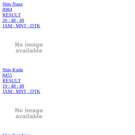
Shio Naga
8984
RESULT
20
:
48
:
48
JAM : MNT : DTK
Shio Kuda
8455
RESULT
19
:
48
:
48
JAM : MNT : DTK