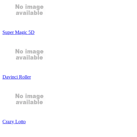
Super Magic 5D
Davinci Roller
Crazy Lotto