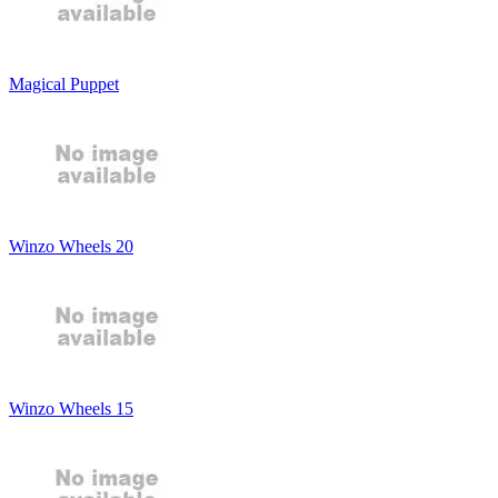
Magical Puppet
Winzo Wheels 20
Winzo Wheels 15