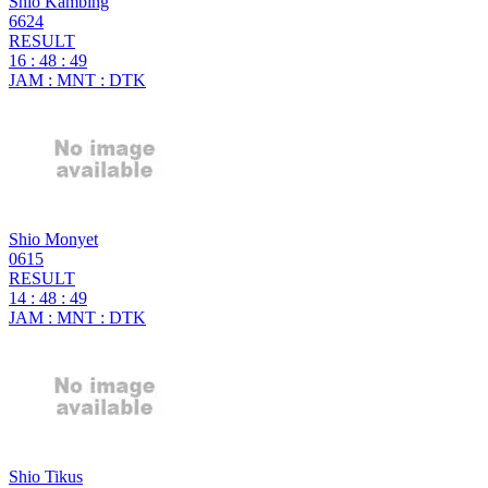
Shio Kambing
6624
RESULT
16
:
48
:
48
JAM : MNT : DTK
Shio Monyet
0615
RESULT
14
:
48
:
48
JAM : MNT : DTK
Shio Tikus