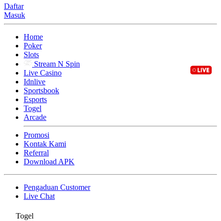
Daftar
Masuk
Home
Poker
Slots
Stream N Spin
Live Casino
Idnlive
Sportsbook
Esports
Togel
Arcade
Promosi
Kontak Kami
Referral
Download APK
Pengaduan Customer
Live Chat
Togel