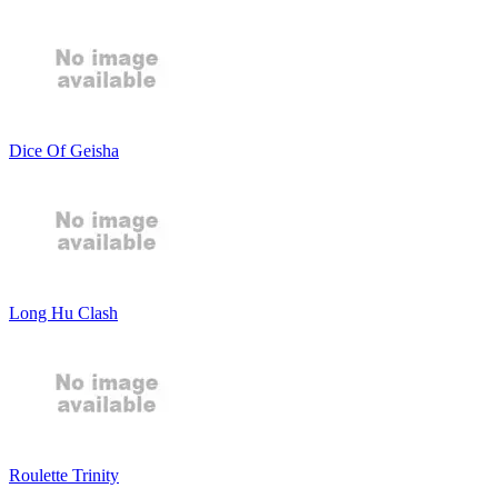
Dice Of Geisha
Long Hu Clash
Roulette Trinity