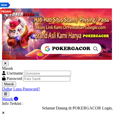
Masuk
Username
Password
Masuk
Daftar
Lupa Password?
Masuk
Info Terkini :
Selamat Datang di POKERGACOR Login, Daftar, Do