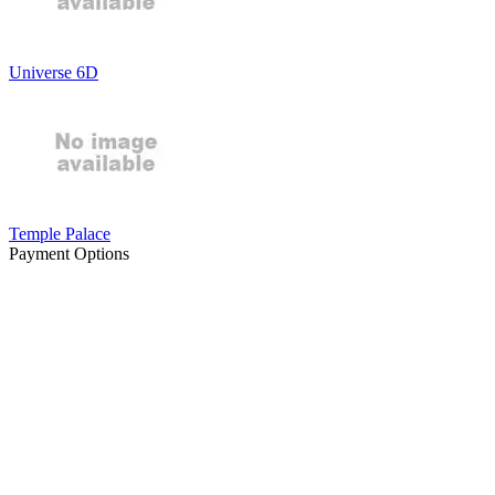
Universe 6D
Temple Palace
Payment Options