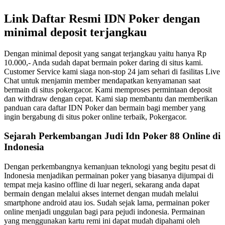
Link Daftar Resmi IDN Poker dengan
minimal deposit terjangkau
Dengan minimal deposit yang sangat terjangkau yaitu hanya Rp
10.000,- Anda sudah dapat bermain poker daring di situs kami.
Customer Service kami siaga non-stop 24 jam sehari di fasilitas Live
Chat untuk menjamin member mendapatkan kenyamanan saat
bermain di situs pokergacor. Kami memproses permintaan deposit
dan withdraw dengan cepat. Kami siap membantu dan memberikan
panduan cara daftar IDN Poker dan bermain bagi member yang
ingin bergabung di situs poker online terbaik, Pokergacor.
Sejarah Perkembangan Judi Idn Poker 88 Online di
Indonesia
Dengan perkembangnya kemanjuan teknologi yang begitu pesat di
Indonesia menjadikan permainan poker yang biasanya dijumpai di
tempat meja kasino offline di luar negeri, sekarang anda dapat
bermain dengan melalui akses internet dengan mudah melalui
smartphone android atau ios. Sudah sejak lama, permainan poker
online menjadi unggulan bagi para pejudi indonesia. Permainan
yang menggunakan kartu remi ini dapat mudah dipahami oleh