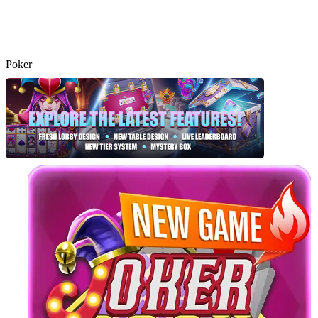
Poker