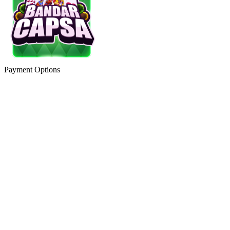
Payment Options